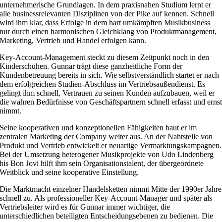
unternehmerische Grundlagen. In dem praxisnahen Studium lernt er
alle businessrelevanten Disziplinen von der Pike auf kennen. Schnell
wird ihm klar, dass Erfolge in dem hart umkämpften Musikbusiness
nur durch einen harmonischen Gleichklang von Produktmanagement,
Marketing, Vertrieb und Handel erfolgen kann.
Key-Account-Management steckt zu diesem Zeitpunkt noch in den
Kinderschuhen. Gunnar trägt diese ganzheitliche Form der
Kundenbetreuung bereits in sich. Wie selbstverständlich startet er nach
dem erfolgreichen Studien-Abschluss im Vertriebsaußendienst. Es
gelingt ihm schnell, Vertrauen zu seinen Kunden aufzubauen, weil er
die wahren Bedürfnisse von Geschäftspartnern schnell erfasst und erns
nimmt.
Seine kooperativen und konzeptionellen Fähigkeiten baut er im
zentralen Marketing der Company weiter aus. An der Nahtstelle von
Produkt und Vertrieb entwickelt er neuartige Vermarktungskampagnen.
Bei der Umsetzung heterogener Musikprojekte von Udo Lindenberg
bis Bon Jovi hilft ihm sein Organisationstalent, der übergeordnete
Weitblick und seine kooperative Einstellung.
Die Marktmacht einzelner Handelsketten nimmt Mitte der 1990er Jahre
schnell zu. Als professioneller Key-Account-Manager und später als
Vertriebsleiter wird es für Gunnar immer wichtiger, die
unterschiedlichen beteiligten Entscheidungsebenen zu bedienen. Die