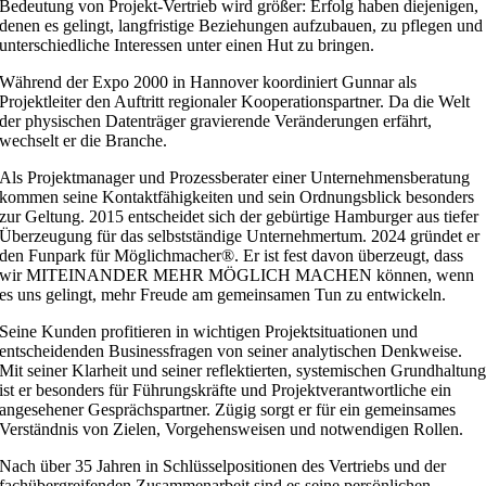
Bedeutung von Projekt-Vertrieb wird größer: Erfolg haben diejenigen,
denen es gelingt, langfristige Beziehungen aufzubauen, zu pflegen und
unterschiedliche Interessen unter einen Hut zu bringen.
Während der Expo 2000 in Hannover koordiniert Gunnar als
Projektleiter den Auftritt regionaler Kooperationspartner. Da die Welt
der physischen Datenträger gravierende Veränderungen erfährt,
wechselt er die Branche.
Als Projektmanager und Prozessberater einer Unternehmensberatung
kommen seine Kontaktfähigkeiten und sein Ordnungsblick besonders
zur Geltung. 2015 entscheidet sich der gebürtige Hamburger aus tiefer
Überzeugung für das selbstständige Unternehmertum. 2024 gründet er
den Funpark für Möglichmacher®. Er ist fest davon überzeugt, dass
wir MITEINANDER MEHR MÖGLICH MACHEN können, wenn
es uns gelingt, mehr Freude am gemeinsamen Tun zu entwickeln.
Seine Kunden profitieren in wichtigen Projektsituationen und
entscheidenden Businessfragen von seiner analytischen Denkweise.
Mit seiner Klarheit und seiner reflektierten, systemischen Grundhaltun
ist er besonders für Führungskräfte und Projektverantwortliche ein
angesehener Gesprächspartner. Zügig sorgt er für ein gemeinsames
Verständnis von Zielen, Vorgehensweisen und notwendigen Rollen.
Nach über 35 Jahren in Schlüsselpositionen des Vertriebs und der
fachübergreifenden Zusammenarbeit sind es seine persönlichen