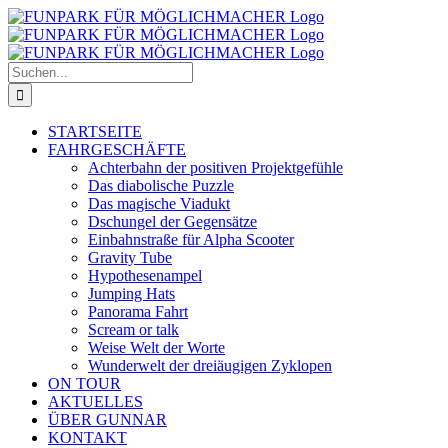
Zum
Inhalt
springen
Suche
nach:
STARTSEITE
FAHRGESCHÄFTE
Achterbahn der positiven Projektgefühle
Das diabolische Puzzle
Das magische Viadukt
Dschungel der Gegensätze
Einbahnstraße für Alpha Scooter
Gravity Tube
Hypothesenampel
Jumping Hats
Panorama Fahrt
Scream or talk
Weise Welt der Worte
Wunderwelt der dreiäugigen Zyklopen
ON TOUR
AKTUELLES
ÜBER GUNNAR
KONTAKT