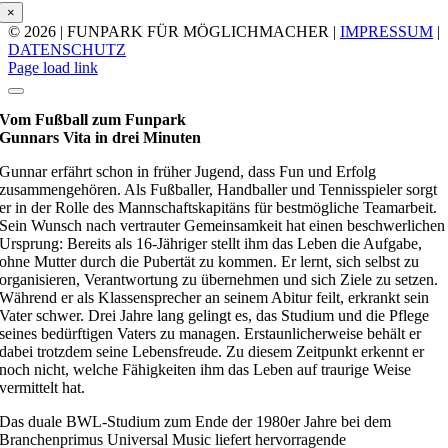
×
© 2026 | FUNPARK FÜR MÖGLICHMACHER |
IMPRESSUM
|
DATENSCHUTZ
Page load link
Vom Fußball zum Funpark
Gunnars Vita in drei Minuten
Gunnar erfährt schon in früher Jugend, dass Fun und Erfolg
zusammengehören. Als Fußballer, Handballer und Tennisspieler sorgt
er in der Rolle des Mannschaftskapitäns für bestmögliche Teamarbeit.
Sein Wunsch nach vertrauter Gemeinsamkeit hat einen beschwerlichen
Ursprung: Bereits als 16-Jähriger stellt ihm das Leben die Aufgabe,
ohne Mutter durch die Pubertät zu kommen. Er lernt, sich selbst zu
organisieren, Verantwortung zu übernehmen und sich Ziele zu setzen.
Während er als Klassensprecher an seinem Abitur feilt, erkrankt sein
Vater schwer. Drei Jahre lang gelingt es, das Studium und die Pflege
seines bedürftigen Vaters zu managen. Erstaunlicherweise behält er
dabei trotzdem seine Lebensfreude. Zu diesem Zeitpunkt erkennt er
noch nicht, welche Fähigkeiten ihm das Leben auf traurige Weise
vermittelt hat.
Das duale BWL-Studium zum Ende der 1980er Jahre bei dem
Branchenprimus Universal Music liefert hervorragende