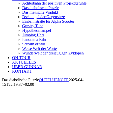
Achterbahn der positiven Projektgefühle
Das diabolische Puzzle
Das magische Viadukt
Dschungel der Gegensätze
Einbahnstraße für Alpha Scooter
Gravity Tube
Hypothesenampel
Jumping Hats
Panorama Fahrt
Scream or talk
Weise Welt der Worte
Wunderwelt der dreiäugigen Zyklopen
ON TOUR
AKTUELLES
ÜBER GUNNAR
KONTAKT
Das diabolische Puzzle
OUTFLUENCER
2025-04-
15T22:19:37+02:00