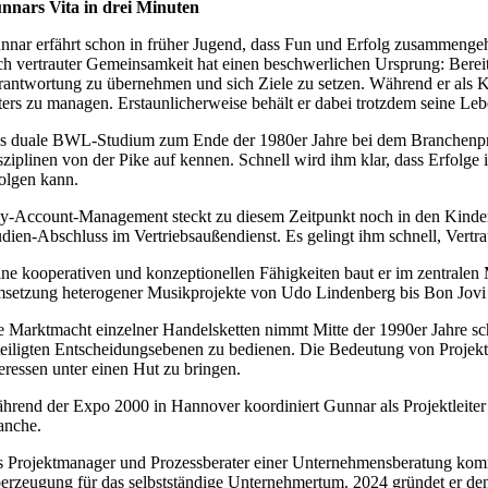
nnars Vita in drei Minuten
nnar erfährt schon in früher Jugend, dass Fun und Erfolg zusammengehö
ch vertrauter Gemeinsamkeit hat einen beschwerlichen Ursprung: Bereits 
rantwortung zu übernehmen und sich Ziele zu setzen. Während er als Klas
ters zu managen. Erstaunlicherweise behält er dabei trotzdem seine Leb
s duale BWL-Studium zum Ende der 1980er Jahre bei dem Branchenprimu
sziplinen von der Pike auf kennen. Schnell wird ihm klar, dass Erfo
folgen kann.
y-Account-Management steckt zu diesem Zeitpunkt noch in den Kindersch
udien-Abschluss im Vertriebsaußendienst. Es gelingt ihm schnell, Vertr
ine kooperativen und konzeptionellen Fähigkeiten baut er im zentrale
setzung heterogener Musikprojekte von Udo Lindenberg bis Bon Jovi hil
e Marktmacht einzelner Handelsketten nimmt Mitte der 1990er Jahre schn
teiligten Entscheidungsebenen zu bedienen. Die Bedeutung von Projekt-V
teressen unter einen Hut zu bringen.
hrend der Expo 2000 in Hannover koordiniert Gunnar als Projektleiter d
anche.
s Projektmanager und Prozessberater einer Unternehmensberatung komme
erzeugung für das selbstständige Unternehmertum. 2024 gründet 