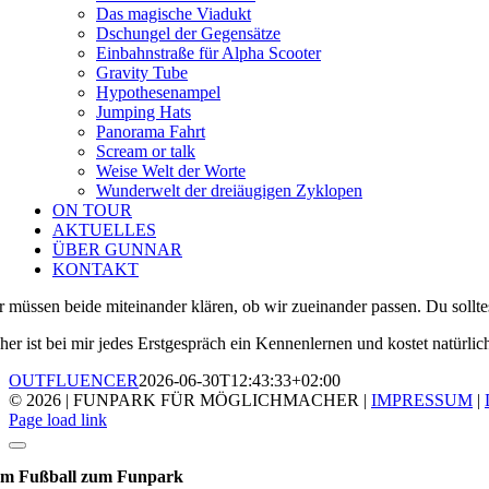
Das magische Viadukt
Dschungel der Gegensätze
Einbahnstraße für Alpha Scooter
Gravity Tube
Hypothesenampel
Jumping Hats
Panorama Fahrt
Scream or talk
Weise Welt der Worte
Wunderwelt der dreiäugigen Zyklopen
ON TOUR
AKTUELLES
ÜBER GUNNAR
KONTAKT
r müssen beide miteinander klären, ob wir zueinander passen. Du sollte
her ist bei mir jedes Erstgespräch ein Kennenlernen und kostet natürlich
OUTFLUENCER
2026-06-30T12:43:33+02:00
© 2026 | FUNPARK FÜR MÖGLICHMACHER |
IMPRESSUM
|
Page load link
m Fußball zum Funpark