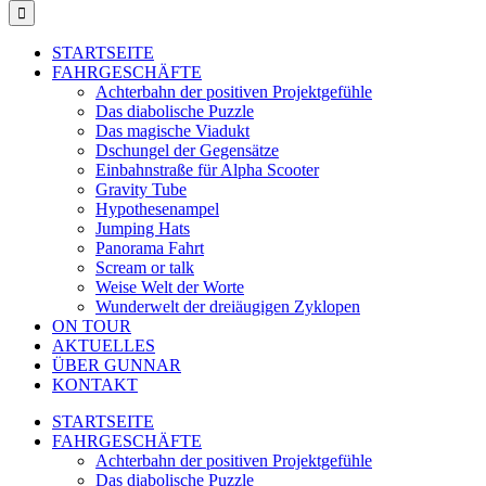
nach:
STARTSEITE
FAHRGESCHÄFTE
Achterbahn der positiven Projektgefühle
Das diabolische Puzzle
Das magische Viadukt
Dschungel der Gegensätze
Einbahnstraße für Alpha Scooter
Gravity Tube
Hypothesenampel
Jumping Hats
Panorama Fahrt
Scream or talk
Weise Welt der Worte
Wunderwelt der dreiäugigen Zyklopen
ON TOUR
AKTUELLES
ÜBER GUNNAR
KONTAKT
STARTSEITE
FAHRGESCHÄFTE
Achterbahn der positiven Projektgefühle
Das diabolische Puzzle