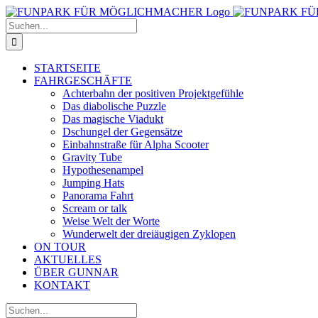
Zum
Inhalt
Suche
springen
nach:
STARTSEITE
FAHRGESCHÄFTE
Achterbahn der positiven Projektgefühle
Das diabolische Puzzle
Das magische Viadukt
Dschungel der Gegensätze
Einbahnstraße für Alpha Scooter
Gravity Tube
Hypothesenampel
Jumping Hats
Panorama Fahrt
Scream or talk
Weise Welt der Worte
Wunderwelt der dreiäugigen Zyklopen
ON TOUR
AKTUELLES
ÜBER GUNNAR
KONTAKT
Suche