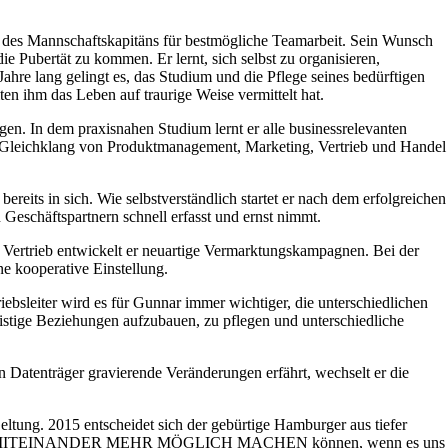
le des Mannschaftskapitäns für bestmögliche Teamarbeit. Sein Wunsch
e Pubertät zu kommen. Er lernt, sich selbst zu organisieren,
ahre lang gelingt es, das Studium und die Pflege seines bedürftigen
en ihm das Leben auf traurige Weise vermittelt hat.
. In dem praxisnahen Studium lernt er alle businessrelevanten
n Gleichklang von Produktmanagement, Marketing, Vertrieb und Handel
its in sich. Wie selbstverständlich startet er nach dem erfolgreichen
Geschäftspartnern schnell erfasst und ernst nimmt.
 Vertrieb entwickelt er neuartige Vermarktungskampagnen. Bei der
e kooperative Einstellung.
ebsleiter wird es für Gunnar immer wichtiger, die unterschiedlichen
ristige Beziehungen aufzubauen, zu pflegen und unterschiedliche
n Datenträger gravierende Veränderungen erfährt, wechselt er die
tung. 2015 entscheidet sich der gebürtige Hamburger aus tiefer
, dass wir MITEINANDER MEHR MÖGLICH MACHEN können, wenn es uns