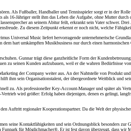
ren. Als Fußballer, Handballer und Tennisspieler sorgt er in der Rol
als 16-Jähriger stellt ihm das Leben die Aufgabe, ohne Mutter durch di
sensprecher an seinem Abitur feilt, erkrankt sein Vater schwer. Drei J
ensfreude. Zu diesem Zeitpunkt erkennt er noch nicht, welche Fähigkeit
s Universal Music liefert hervorragende unternehmerische Grundlagen
lge in dem hart umkämpften Musikbusiness nur durch einen harmonische
uhen. Gunnar trägt diese ganzheitliche Form der Kundenbetreuung bere
auen zu seinen Kunden aufzubauen, weil er die wahren Bedürfnisse von 
n Marketing der Company weiter aus. An der Nahtstelle von Produkt und
ft ihm sein Organisationstalent, der übergeordnete Weitblick und sein
ell zu. Als professioneller Key-Account-Manager und später als Vertri
ertrieb wird größer: Erfolg haben diejenigen, denen es gelingt, langf
en Auftritt regionaler Kooperationspartner. Da die Welt der physische
n seine Kontaktfähigkeiten und sein Ordnungsblick besonders zur Gel
er den Funpark für Möglichmacher®. Er ist fest davon überzeugt