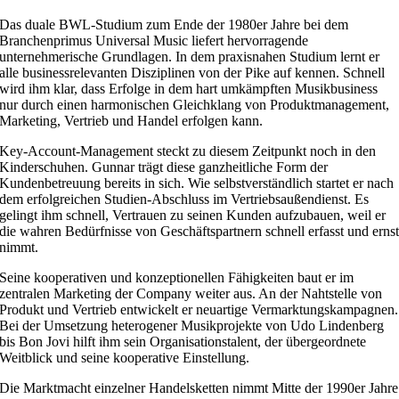
Das duale BWL-Studium zum Ende der 1980er Jahre bei dem
Branchenprimus Universal Music liefert hervorragende
unternehmerische Grundlagen. In dem praxisnahen Studium lernt er
alle businessrelevanten Disziplinen von der Pike auf kennen. Schnell
wird ihm klar, dass Erfolge in dem hart umkämpften Musikbusiness
nur durch einen harmonischen Gleichklang von Produktmanagement,
Marketing, Vertrieb und Handel erfolgen kann.
Key-Account-Management steckt zu diesem Zeitpunkt noch in den
Kinderschuhen. Gunnar trägt diese ganzheitliche Form der
Kundenbetreuung bereits in sich. Wie selbstverständlich startet er nach
dem erfolgreichen Studien-Abschluss im Vertriebsaußendienst. Es
gelingt ihm schnell, Vertrauen zu seinen Kunden aufzubauen, weil er
die wahren Bedürfnisse von Geschäftspartnern schnell erfasst und erns
nimmt.
Seine kooperativen und konzeptionellen Fähigkeiten baut er im
zentralen Marketing der Company weiter aus. An der Nahtstelle von
Produkt und Vertrieb entwickelt er neuartige Vermarktungskampagnen.
Bei der Umsetzung heterogener Musikprojekte von Udo Lindenberg
bis Bon Jovi hilft ihm sein Organisationstalent, der übergeordnete
Weitblick und seine kooperative Einstellung.
Die Marktmacht einzelner Handelsketten nimmt Mitte der 1990er Jahre