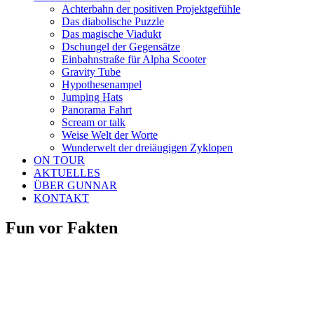
Achterbahn der positiven Projektgefühle
Das diabolische Puzzle
Das magische Viadukt
Dschungel der Gegensätze
Einbahnstraße für Alpha Scooter
Gravity Tube
Hypothesenampel
Jumping Hats
Panorama Fahrt
Scream or talk
Weise Welt der Worte
Wunderwelt der dreiäugigen Zyklopen
ON TOUR
AKTUELLES
ÜBER GUNNAR
KONTAKT
Fun vor Fakten
Zeige
grösseres
Bild