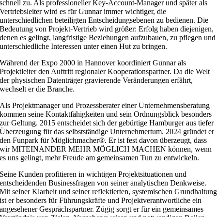
schnell zu. Als professioneller Key-Account-Manager und später als
Vertriebsleiter wird es für Gunnar immer wichtiger, die
unterschiedlichen beteiligten Entscheidungsebenen zu bedienen. Die
Bedeutung von Projekt-Vertrieb wird größer: Erfolg haben diejenigen,
denen es gelingt, langfristige Beziehungen aufzubauen, zu pflegen und
unterschiedliche Interessen unter einen Hut zu bringen.
Während der Expo 2000 in Hannover koordiniert Gunnar als
Projektleiter den Auftritt regionaler Kooperationspartner. Da die Welt
der physischen Datenträger gravierende Veränderungen erfährt,
wechselt er die Branche.
Als Projektmanager und Prozessberater einer Unternehmensberatung
kommen seine Kontaktfähigkeiten und sein Ordnungsblick besonders
zur Geltung. 2015 entscheidet sich der gebürtige Hamburger aus tiefer
Überzeugung für das selbstständige Unternehmertum. 2024 gründet er
den Funpark für Möglichmacher®. Er ist fest davon überzeugt, dass
wir MITEINANDER MEHR MÖGLICH MACHEN können, wenn
es uns gelingt, mehr Freude am gemeinsamen Tun zu entwickeln.
Seine Kunden profitieren in wichtigen Projektsituationen und
entscheidenden Businessfragen von seiner analytischen Denkweise.
Mit seiner Klarheit und seiner reflektierten, systemischen Grundhaltun
ist er besonders für Führungskräfte und Projektverantwortliche ein
angesehener Gesprächspartner. Zügig sorgt er für ein gemeinsames