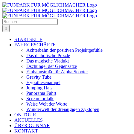
Zum
Inhalt
springen
Suche
nach:
STARTSEITE
FAHRGESCHÄFTE
Achterbahn der positiven Projektgefühle
Das diabolische Puzzle
Das magische Viadukt
Dschungel der Gegensätze
Einbahnstraße für Alpha Scooter
Gravity Tube
Hypothesenampel
Jumping Hats
Panorama Fahrt
Scream or talk
Weise Welt der Worte
Wunderwelt der dreiäugigen Zyklopen
ON TOUR
AKTUELLES
ÜBER GUNNAR
KONTAKT