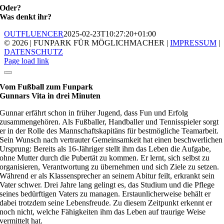
Oder?
Was denkt ihr?
OUTFLUENCER
2025-02-23T10:27:20+01:00
© 2026 | FUNPARK FÜR MÖGLICHMACHER |
IMPRESSUM
|
DATENSCHUTZ
Page load link
Vom Fußball zum Funpark
Gunnars Vita in drei Minuten
Gunnar erfährt schon in früher Jugend, dass Fun und Erfolg
zusammengehören. Als Fußballer, Handballer und Tennisspieler sorgt
er in der Rolle des Mannschaftskapitäns für bestmögliche Teamarbeit.
Sein Wunsch nach vertrauter Gemeinsamkeit hat einen beschwerlichen
Ursprung: Bereits als 16-Jähriger stellt ihm das Leben die Aufgabe,
ohne Mutter durch die Pubertät zu kommen. Er lernt, sich selbst zu
organisieren, Verantwortung zu übernehmen und sich Ziele zu setzen.
Während er als Klassensprecher an seinem Abitur feilt, erkrankt sein
Vater schwer. Drei Jahre lang gelingt es, das Studium und die Pflege
seines bedürftigen Vaters zu managen. Erstaunlicherweise behält er
dabei trotzdem seine Lebensfreude. Zu diesem Zeitpunkt erkennt er
noch nicht, welche Fähigkeiten ihm das Leben auf traurige Weise
vermittelt hat.