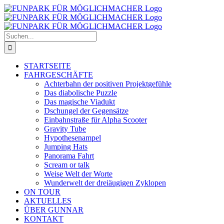
Zum
Inhalt
springen
Suche
nach:
STARTSEITE
FAHRGESCHÄFTE
Achterbahn der positiven Projektgefühle
Das diabolische Puzzle
Das magische Viadukt
Dschungel der Gegensätze
Einbahnstraße für Alpha Scooter
Gravity Tube
Hypothesenampel
Jumping Hats
Panorama Fahrt
Scream or talk
Weise Welt der Worte
Wunderwelt der dreiäugigen Zyklopen
ON TOUR
AKTUELLES
ÜBER GUNNAR
KONTAKT