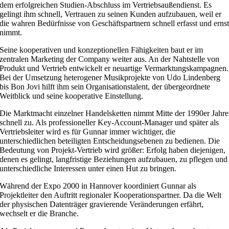
dem erfolgreichen Studien-Abschluss im Vertriebsaußendienst. Es
gelingt ihm schnell, Vertrauen zu seinen Kunden aufzubauen, weil er
die wahren Bedürfnisse von Geschäftspartnern schnell erfasst und erns
nimmt.
Seine kooperativen und konzeptionellen Fähigkeiten baut er im
zentralen Marketing der Company weiter aus. An der Nahtstelle von
Produkt und Vertrieb entwickelt er neuartige Vermarktungskampagnen.
Bei der Umsetzung heterogener Musikprojekte von Udo Lindenberg
bis Bon Jovi hilft ihm sein Organisationstalent, der übergeordnete
Weitblick und seine kooperative Einstellung.
Die Marktmacht einzelner Handelsketten nimmt Mitte der 1990er Jahre
schnell zu. Als professioneller Key-Account-Manager und später als
Vertriebsleiter wird es für Gunnar immer wichtiger, die
unterschiedlichen beteiligten Entscheidungsebenen zu bedienen. Die
Bedeutung von Projekt-Vertrieb wird größer: Erfolg haben diejenigen,
denen es gelingt, langfristige Beziehungen aufzubauen, zu pflegen und
unterschiedliche Interessen unter einen Hut zu bringen.
Während der Expo 2000 in Hannover koordiniert Gunnar als
Projektleiter den Auftritt regionaler Kooperationspartner. Da die Welt
der physischen Datenträger gravierende Veränderungen erfährt,
wechselt er die Branche.