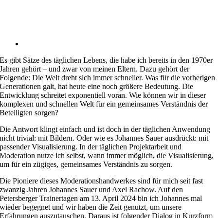
Es gibt Sätze des täglichen Lebens, die habe ich bereits in den 1970er
Jahren gehört – und zwar von meinen Eltern. Dazu gehört der
Folgende: Die Welt dreht sich immer schneller. Was für die vorherigen
Generationen galt, hat heute eine noch größere Bedeutung. Die
Entwicklung schreitet exponentiell voran. Wie können wir in dieser
komplexen und schnellen Welt für ein gemeinsames Verständnis der
Beteiligten sorgen?
Die Antwort klingt einfach und ist doch in der täglichen Anwendung
nicht trivial: mit Bildern. Oder wie es Johannes Sauer ausdrückt: mit
passender Visualisierung. In der täglichen Projektarbeit und
Moderation nutze ich selbst, wann immer möglich, die Visualisierung,
um für ein zügiges, gemeinsames Verständnis zu sorgen.
Die Pioniere dieses Moderationshandwerkes sind für mich seit fast
zwanzig Jahren Johannes Sauer und Axel Rachow. Auf den
Petersberger Trainertagen am 13. April 2024 bin ich Johannes mal
wieder begegnet und wir haben die Zeit genutzt, um unsere
Erfahrungen auszutauschen. Daraus ist folgender Dialog in Kurzform