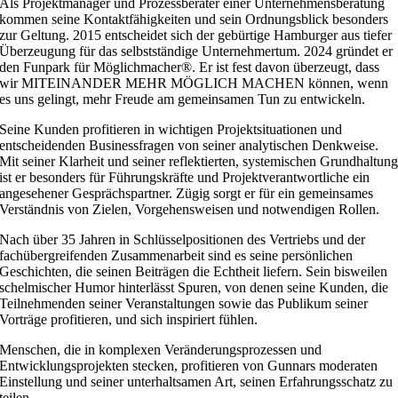
Als Projektmanager und Prozessberater einer Unternehmensberatung
kommen seine Kontaktfähigkeiten und sein Ordnungsblick besonders
zur Geltung. 2015 entscheidet sich der gebürtige Hamburger aus tiefer
Überzeugung für das selbstständige Unternehmertum. 2024 gründet er
den Funpark für Möglichmacher®. Er ist fest davon überzeugt, dass
wir MITEINANDER MEHR MÖGLICH MACHEN können, wenn
es uns gelingt, mehr Freude am gemeinsamen Tun zu entwickeln.
Seine Kunden profitieren in wichtigen Projektsituationen und
entscheidenden Businessfragen von seiner analytischen Denkweise.
Mit seiner Klarheit und seiner reflektierten, systemischen Grundhaltun
ist er besonders für Führungskräfte und Projektverantwortliche ein
angesehener Gesprächspartner. Zügig sorgt er für ein gemeinsames
Verständnis von Zielen, Vorgehensweisen und notwendigen Rollen.
Nach über 35 Jahren in Schlüsselpositionen des Vertriebs und der
fachübergreifenden Zusammenarbeit sind es seine persönlichen
Geschichten, die seinen Beiträgen die Echtheit liefern. Sein bisweilen
schelmischer Humor hinterlässt Spuren, von denen seine Kunden, die
Teilnehmenden seiner Veranstaltungen sowie das Publikum seiner
Vorträge profitieren, und sich inspiriert fühlen.
Menschen, die in komplexen Veränderungsprozessen und
Entwicklungsprojekten stecken, profitieren von Gunnars moderaten
Einstellung und seiner unterhaltsamen Art, seinen Erfahrungsschatz zu
teilen.