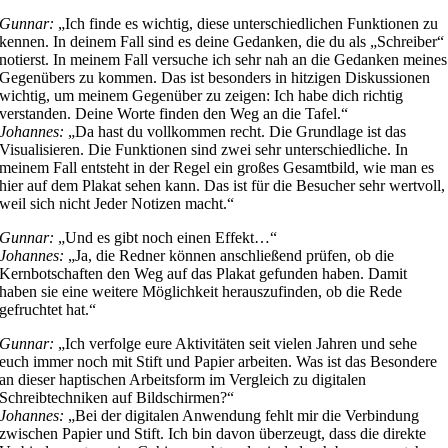
Gunnar:
„Ich finde es wichtig, diese unterschiedlichen Funktionen zu
kennen. In deinem Fall sind es deine Gedanken, die du als „Schreiber“
notierst. In meinem Fall versuche ich sehr nah an die Gedanken meines
Gegenübers zu kommen. Das ist besonders in hitzigen Diskussionen
wichtig, um meinem Gegenüber zu zeigen: Ich habe dich richtig
verstanden. Deine Worte finden den Weg an die Tafel.“
Johannes:
„Da hast du vollkommen recht. Die Grundlage ist das
Visualisieren. Die Funktionen sind zwei sehr unterschiedliche. In
meinem Fall entsteht in der Regel ein großes Gesamtbild, wie man es
hier auf dem Plakat sehen kann. Das ist für die Besucher sehr wertvoll,
weil sich nicht Jeder Notizen macht.“
Gunnar:
„Und es gibt noch einen Effekt…“
Johannes:
„Ja, die Redner können anschließend prüfen, ob die
Kernbotschaften den Weg auf das Plakat gefunden haben. Damit
haben sie eine weitere Möglichkeit herauszufinden, ob die Rede
gefruchtet hat.“
Gunnar:
„Ich verfolge eure Aktivitäten seit vielen Jahren und sehe
euch immer noch mit Stift und Papier arbeiten. Was ist das Besondere
an dieser haptischen Arbeitsform im Vergleich zu digitalen
Schreibtechniken auf Bildschirmen?“
Johannes:
„Bei der digitalen Anwendung fehlt mir die Verbindung
zwischen Papier und Stift. Ich bin davon überzeugt, dass die direkte