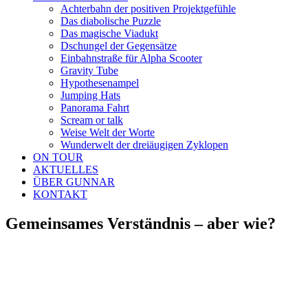
Achterbahn der positiven Projektgefühle
Das diabolische Puzzle
Das magische Viadukt
Dschungel der Gegensätze
Einbahnstraße für Alpha Scooter
Gravity Tube
Hypothesenampel
Jumping Hats
Panorama Fahrt
Scream or talk
Weise Welt der Worte
Wunderwelt der dreiäugigen Zyklopen
ON TOUR
AKTUELLES
ÜBER GUNNAR
KONTAKT
Gemeinsames Verständnis – aber wie?
Zeige
grösseres
Bild