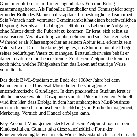
Gunnar erfährt schon in früher Jugend, dass Fun und Erfolg
zusammengehören. Als Fußballer, Handballer und Tennisspieler sorgt
er in der Rolle des Mannschaftskapitäns für bestmögliche Teamarbeit.
Sein Wunsch nach vertrauter Gemeinsamkeit hat einen beschwerlichen
Ursprung: Bereits als 16-Jähriger stellt ihm das Leben die Aufgabe,
ohne Mutter durch die Pubertät zu kommen. Er lernt, sich selbst zu
organisieren, Verantwortung zu übernehmen und sich Ziele zu setzen.
Während er als Klassensprecher an seinem Abitur feilt, erkrankt sein
Vater schwer. Drei Jahre lang gelingt es, das Studium und die Pflege
seines bedürftigen Vaters zu managen. Erstaunlicherweise behält er
dabei trotzdem seine Lebensfreude. Zu diesem Zeitpunkt erkennt er
noch nicht, welche Fähigkeiten ihm das Leben auf traurige Weise
vermittelt hat.
Das duale BWL-Studium zum Ende der 1980er Jahre bei dem
Branchenprimus Universal Music liefert hervorragende
unternehmerische Grundlagen. In dem praxisnahen Studium lernt er
alle businessrelevanten Disziplinen von der Pike auf kennen. Schnell
wird ihm klar, dass Erfolge in dem hart umkämpften Musikbusiness
nur durch einen harmonischen Gleichklang von Produktmanagement,
Marketing, Vertrieb und Handel erfolgen kann.
Key-Account-Management steckt zu diesem Zeitpunkt noch in den
Kinderschuhen. Gunnar trägt diese ganzheitliche Form der
Kundenbetreuung bereits in sich. Wie selbstverständlich startet er nach