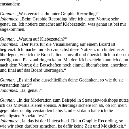
entstanden:
Gunnar:
„Was verstehst du unter Graphic Recording?“
Johannes:
„Beim Graphic Recording höre ich einem Vortrag sehr
genau zu. Ich notiere zunächst auf Klebezetteln, was genau ist bei mir
angekommen.
Gunnar:
„Warum auf Klebezetteln?“
Johannes:
„Der Platz für die Visualisierung auf einem Board ist
begrenzt. Ich mache mir also zunächst diese Notizen, um hinterher zu
überlegen, wie ich die Botschaften sinnvoll und übersichtlich in diesem
verfügbaren Platz anbringen kann. Mit den Klebezetteln kann ich dann
nach dem Vortrag die Botschaften noch einmal überarbeiten, anordnen
und final auf das Board übertragen.“
Gunnar:
„Es sind also ausschließlich deine Gedanken, so wie du sie
verstanden hast?“
Johannes:
„Ja, genau.“
Gunnar:
„In der Moderation zum Beispiel in Strategieworkshops nutze
ich das Mitvisualisieren ebenso. Allerdings sichere ich ab, ob ich mein
gegenüber richtig verstanden habe. Und erst dann halte ich die
wichtigsten Aspekte fest.“
Johannes:
„Ja, das ist der Unterschied. Beim Graphic Recording, so
wie wir eben darüber sprachen, ist dafür keine Zeit und Möglichkeit.“